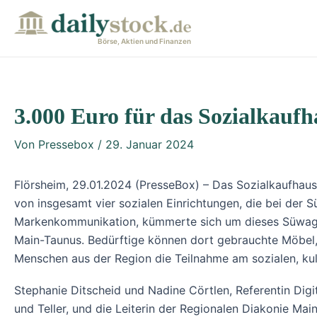
Zum
Post
Inhalt
navigation
Börse, Aktien und Finanzen
springen
3.000 Euro für das Sozialkaufh
Von
Pressebox
/
29. Januar 2024
Flörsheim, 29.01.2024 (PresseBox) – Das Sozialkaufhaus 
von insgesamt vier sozialen Einrichtungen, die bei de
Markenkommunikation, kümmerte sich um dieses Süwag-Sp
Main-Taunus. Bedürftige können dort gebrauchte Möbel, 
Menschen aus der Region die Teilnahme am sozialen, ku
Stephanie Ditscheid und Nadine Cörtlen, Referentin Dig
und Teller, und die Leiterin der Regionalen Diakonie Ma