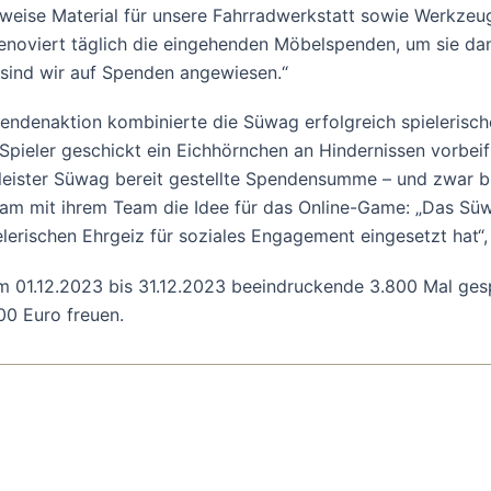
sweise Material für unsere Fahrradwerkstatt sowie Werkze
enoviert täglich die eingehenden Möbelspenden, um sie dan
 sind wir auf Spenden angewiesen.“
sspendenaktion kombinierte die Süwag erfolgreich spieleri
Spieler geschickt ein Eichhörnchen an Hindernissen vorbei
eister Süwag bereit gestellte Spendensumme – und zwar b
nsam mit ihrem Team die Idee für das Online-Game: „Das Sü
lerischen Ehrgeiz für soziales Engagement eingesetzt hat“,
01.12.2023 bis 31.12.2023 beeindruckende 3.800 Mal gespi
00 Euro freuen.